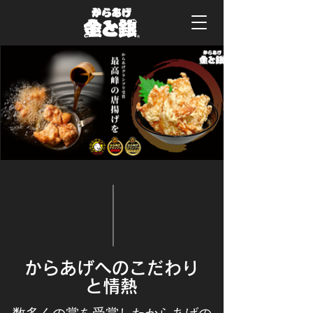
からあげへのこだわり
と情熱