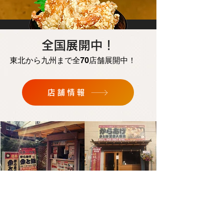
​全国展開中！
東北から九州まで全70店舗展開中！
店舗情報