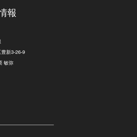
情報
銀
3-26-9
 敏弥