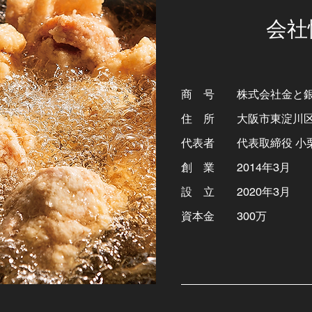
会社
商 号 株式会社金と
住 所 大阪市東淀川区豊新
代表者 代表取締役 小栗
創 業 2014年3月
設 立 2020年3月
資本金 300万