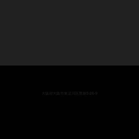
大阪府大阪市東淀川区豊新3-26-9
FC募集
店舗一覧
メディア情報
催事出店情報
い合わせ
販売