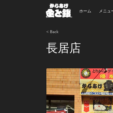
ホーム
メニュ
< Back
長居店